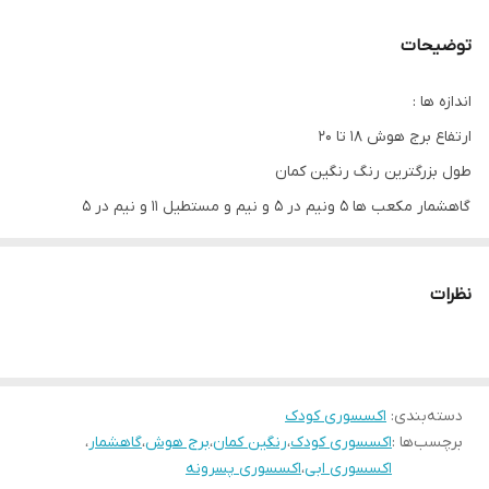
سایر توضیحات
این وسیله بسیار کاربردی هم برای زیباکردن
توضیحات
اتاق کودکان و هم یادگیری رنگ و اندازه برای
کودکان دلبندتان است
اندازه ها :
ارتفاع برج هوش 18 تا 20
زمان تحویل
بین 5 تا 7 روز
طول بزرگترین رنگ رنگین کمان
گاهشمار مکعب ها 5 ونیم در 5 و نیم و مستطیل 11 و نیم در 5
نظرات
دسته‌بندی
:
اکسسوری کودک
برچسب‌ها :
اکسسوری کودک
،
رنگین کمان
،
برج هوش
،
گاهشمار
،
اکسسوری ابی
،
اکسسوری پسرونه