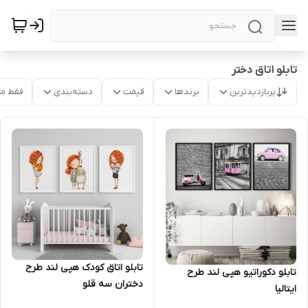
تابلو اتاق دختر
پربازدیدترین
برندها
قیمت
دسته‌بندی
فقط م
تابلو اتاق کودک هپی لند طرح
تابلو دکوراتیو هپی لند طرح
دختران سه قلو
ایتالیا