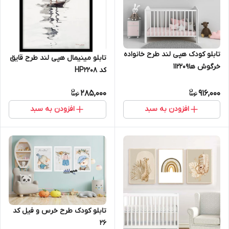
تابلو کودک هپی لند طرح خانواده
تابلو مینیمال هپی لند طرح قایق
خرگوش ها112209
کد HP2208
285,000
916,000
افزودن به سبد
افزودن به سبد
تابلو کودک طرح خرس و فیل کد
26