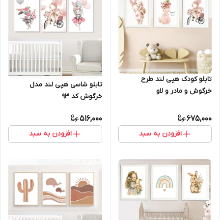
تابلو کودک هپی لند طرح
تابلو شاسی هپی لند مدل
خرگوش و مادر و لاو
خرگوش کد 93
516,000
675,000
افزودن به سبد
افزودن به سبد