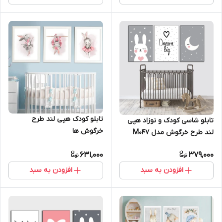
تابلو کودک هپی لند طرح
تابلو شاسی کودک و نوزاد هپی
خرگوش ها
لند طرح خرگوش مدل M047
631,000
379,000
افزودن به سبد
افزودن به سبد