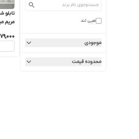
تابلو ش
هپی لند
مریم میرز
79,000
موجودی
محدوده قیمت