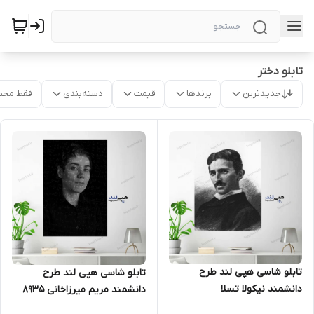
تابلو دختر
جدیدترین
برندها
قیمت
دسته‌بندی
فقط محص
تابلو شاسی هپی لند طرح
تابلو شاسی هپی لند طرح
دانشمند نیکولا تسلا
دانشمند مریم میرزاخانی 8935