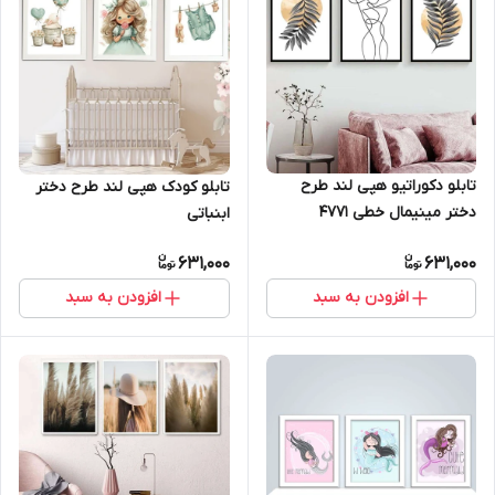
تابلو دکوراتیو هپی لند طرح
تابلو کودک هپی لند طرح دختر
دختر مینیمال خطی 4771
ابنباتی
631,000
631,000
افزودن به سبد
افزودن به سبد