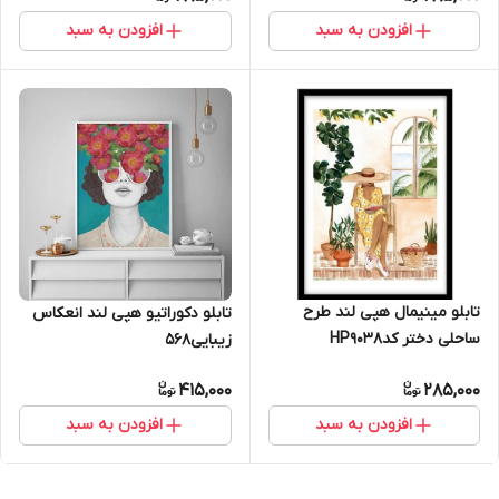
افزودن به سبد
افزودن به سبد
تابلو مینیمال هپی لند طرح
تابلو دکوراتیو هپی لند انعکاس
ساحلی دختر کدHP9038
زیبایی568
415,000
285,000
افزودن به سبد
افزودن به سبد