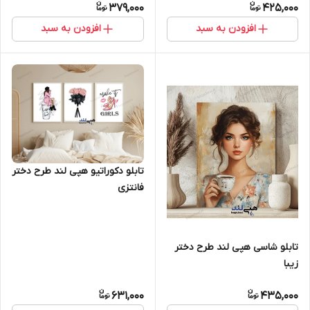
379,000
425,000
افزودن به سبد
افزودن به سبد
تابلو دکوراتیو هپی لند طرح دختر
فانتزی
تابلو شاسی هپی لند طرح دختر
زیبا
631,000
435,000