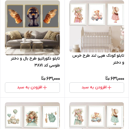
تابلو کودک هپی لند طرح خرس
تابلو دکوراتیو طرح بال و دختر
و دختر
طوسی کد 3871
631,000
631,000
افزودن به سبد
افزودن به سبد