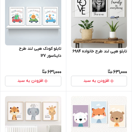
تابلو کودک هپی لند طرح
تابلو هپی لند طرح خانواده 6984
دایناسور 127
631,000
631,000
افزودن به سبد
افزودن به سبد