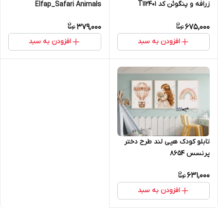
زرافه و پنگوئن کد T112401
Elfap_Safari Animals
379,000
675,000
افزودن به سبد
افزودن به سبد
تابلو کودک هپی لند طرح دختر
پرنسس 8654
631,000
افزودن به سبد