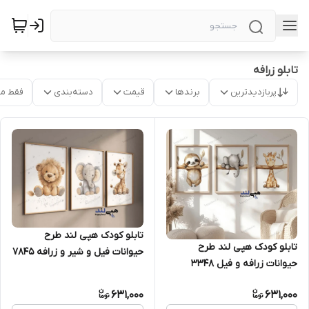
تابلو زرافه
پربازدیدترین
برندها
قیمت
دسته‌بندی
فقط م
تابلو کودک هپی لند طرح
تابلو کودک هپی لند طرح
حیوانات فیل و شیر و زرافه 7845
حیوانات زرافه و فیل 3348
631,000
631,000