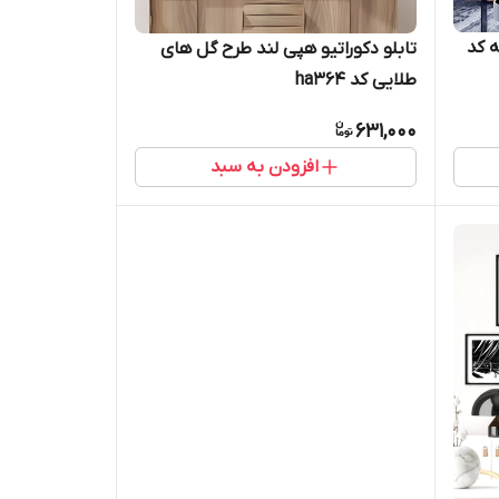
ه کد
تابلو دکوراتیو هپی لند طرح گل های
طلایی کد ha364
631,000
افزودن به سبد