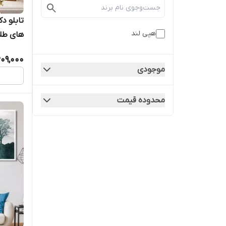
تابلو د
هپی لند
های طلایی
09,000
موجودی
محدوده قیمت