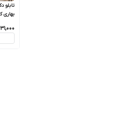
تابلو د
بهاری کد 61
31,000