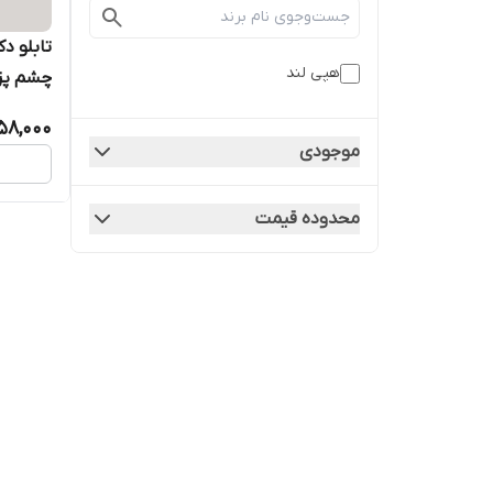
تابلو د
هپی لند
چشم پزشک
58,000
موجودی
محدوده قیمت