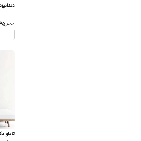
دندانپزش
45,000
تابلو د