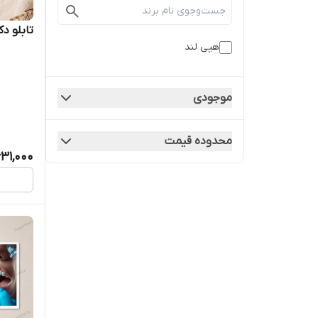
تابلو دکو
هپی لند
موجودی
محدوده قیمت
31,000