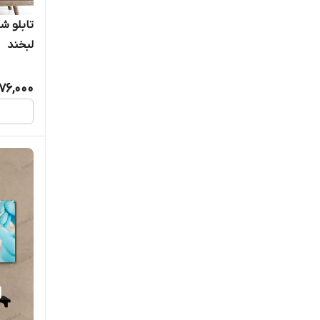
تابلو ش
لبخند
76,000