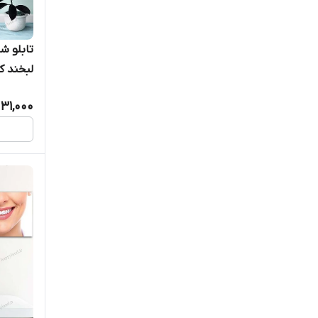
تابلو ش
لبخند ک
031,000