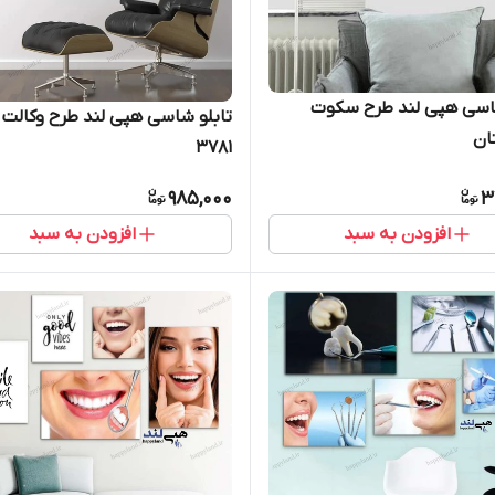
شاسی هپی لند طرح سکوت
تابلو شاسی هپی لند طرح وکالت
ان
3781
985,000
3
افزودن به سبد
افزودن به سبد