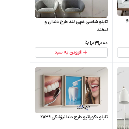
و
تابلو شاسی هپی لند طرح دندان و
لبخند
1,031,000
افزودن به سبد
تابلو دکوراتیو طرح دندانپزشکی 2839