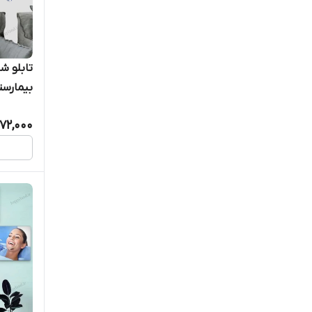
تابلو 
بیمارست
72,000