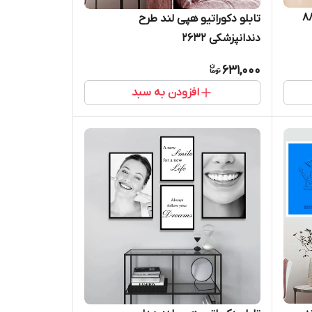
تابلو دکوراتیو هپی لند طرح
دندانپزشکی 2632
631,000
افزودن به سبد