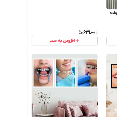
اده
631,000
افزودن به سبد