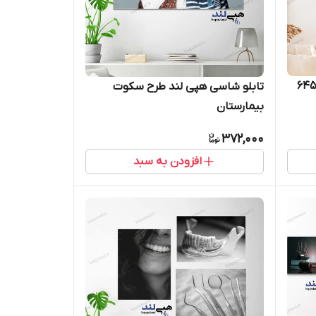
تابلو شاسی هپی لند طرح سکوت
بیمارستان
372,000
افزودن به سبد