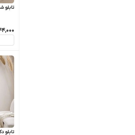
تابلو شا
44,000
تابلو د