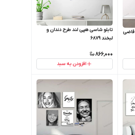
تابلو شاسی هپی لند طرح دندان و
 قاضی
لبخند 6879
866,000
افزودن به سبد