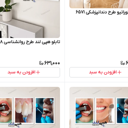
راتیو طرح دندانپزشکی 6571
تابلو هپی لند طرح روانشناسی 8798
631,000
6
افزودن به سبد
افزودن به سبد