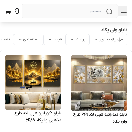
تابلو وان یکاد
پربازدیدترین
برندها
قیمت
دسته‌بندی
فقط م
تابلو دکوراتیو هپی لند طرح
تابلو دکوراتیو هپی لند 649 طرح
مذهبی وانیکاد 6485
وان یکاد