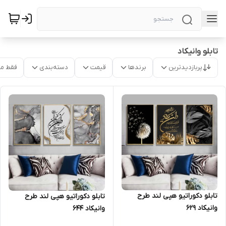
تابلو وانیکاد
پربازدیدترین
برندها
قیمت
دسته‌بندی
فقط م
تابلو دکوراتیو هپی لند طرح
تابلو دکوراتیو هپی لند طرح
وانیکاد 629
وانیکاد 644