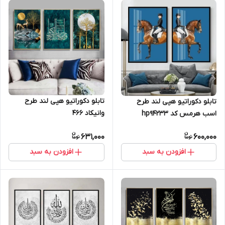
تابلو دکوراتیو هپی لند طرح
تابلو دکوراتیو هپی لند طرح
وانیکاد 466
اسب هرمس کد hp94233
631,000
600,000
افزودن به سبد
افزودن به سبد