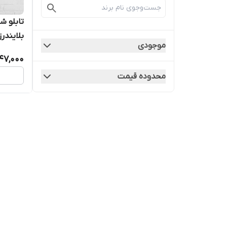
تابلو ش
بلایندرز782
موجودی
47,000
محدوده قیمت