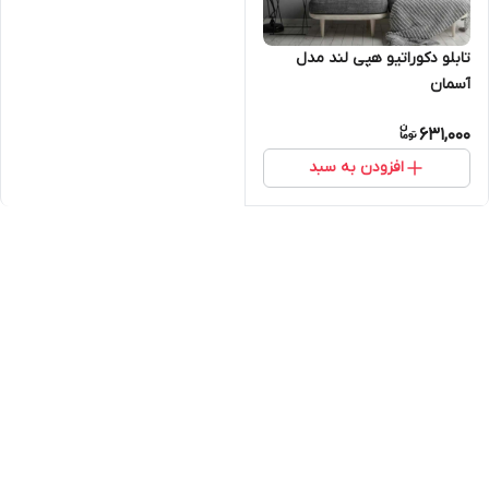
تابلو دکوراتیو هپی لند مدل
آسمان
631,000
افزودن به سبد