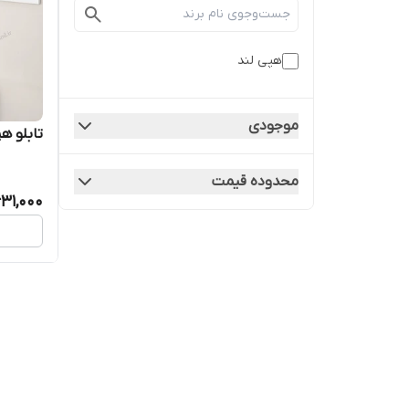
هپی لند
موجودی
تابلو هپ
محدوده قیمت
31,000