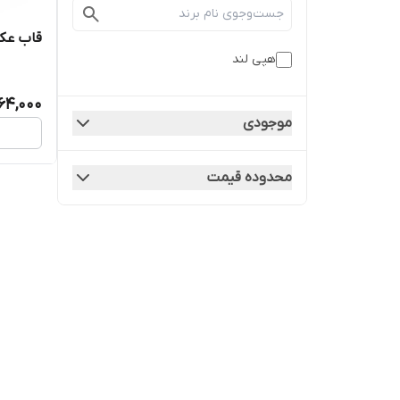
قاب عکس
هپی لند
64,000
موجودی
محدوده قیمت