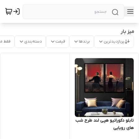
میز بار
پربازدیدترین
برندها
قیمت
دسته‌بندی
فقط م
تابلو دکوراتیو هپی لند طرح شب
های رویایی