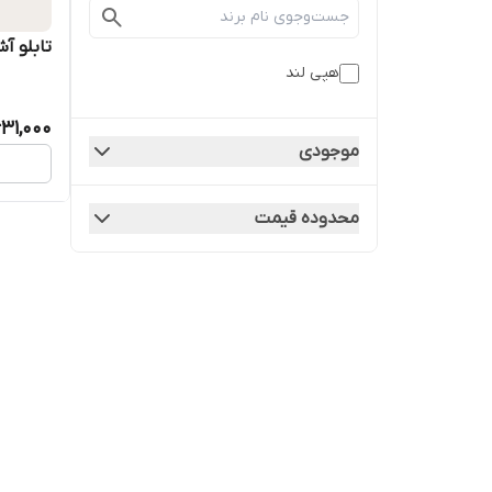
تابلو آش
هپی لند
31,000
موجودی
محدوده قیمت