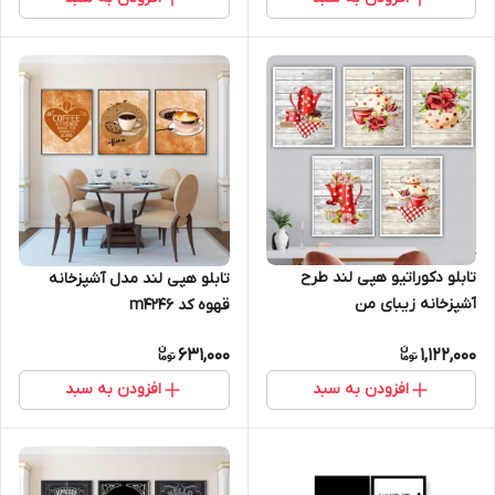
تابلو دکوراتیو هپی لند طرح
تابلو هپی لند مدل آشپزخانه
آشپزخانه زیبای من
قهوه کد m4246
631,000
1,122,000
افزودن به سبد
افزودن به سبد