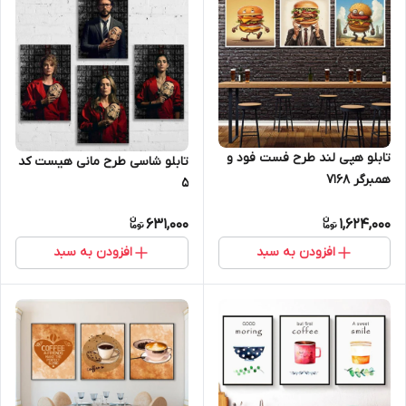
تابلو هپی لند طرح فست فود و
تابلو شاسی طرح مانی هیست کد
همبرگر 7168
5
631,000
1,624,000
افزودن به سبد
افزودن به سبد