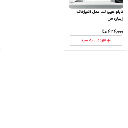
تابلو هپی لند مدل آشپزخانه
زیبای من
434,000
افزودن به سبد