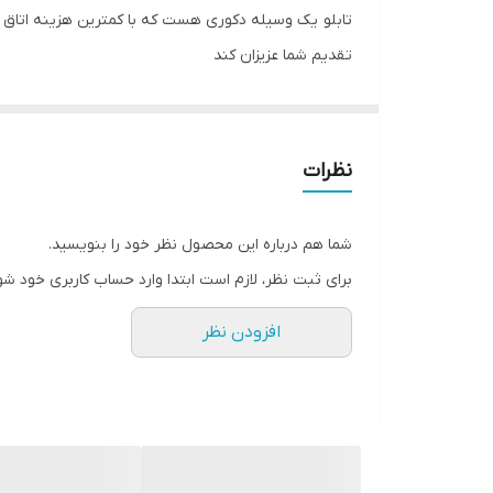
تابلو یک وسیله دکوری هست که با کمترین هزینه اتاق خ
تقدیم شما عزیزان کند
تابلو های فوق با چاپ روی کاغذ فوجی فیلم ( سیلک عکاسی
جنس قاب ها pvc و همراه با شیشه و بست اویز میباشد
جنس شاسی ام دی اف هست عکس روی چوب چسبیده م
نظرات
شما هم درباره این محصول نظر خود را بنویسید.
برای ثبت نظر، لازم است ابتدا وارد حساب کاربری خود شو
افزودن نظر