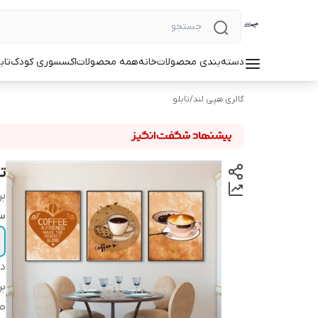
دسته‌بندی محصولات
خانه
همه محصولات
اکسسوری کودک
تاب
گالری هپی لند
/
تابلو
تا
بر
سا
دس
بر
طر