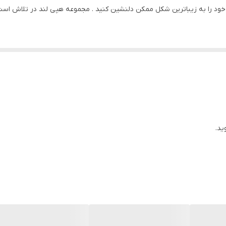
ود را به زیباترین شکل ممکن دلنشین کنید . مجموعه هپی لند در تلاش است که
 ) با بروزترین دستگاه ها انجام میشود و در برابر نور خورشید مقاوم بوده و 
یشود و شیشه ندارد
ید.