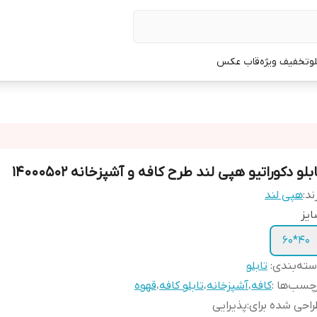
لو
تخفیف ویژه
قاب عکس
بلو دکوراتیو هپی لند طرح کافه و آشپزخانه 14000502
ند:
هپی لند
یز
40*60
ته‌بندی
:
تابلو
چسب‌ها :
کافه
،
آشپزخانه
،
تابلو کافه
،
قهوه
احی شده برای
:
پذیرایی