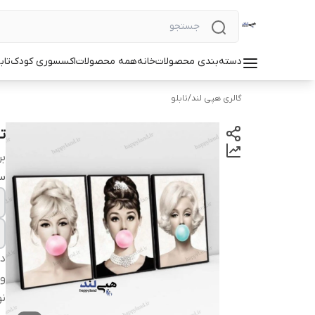
دسته‌بندی محصولات
خانه
همه محصولات
اکسسوری کودک
تاب
گالری هپی لند
/
تابلو
ت
بر
سا
دس
وی
نو