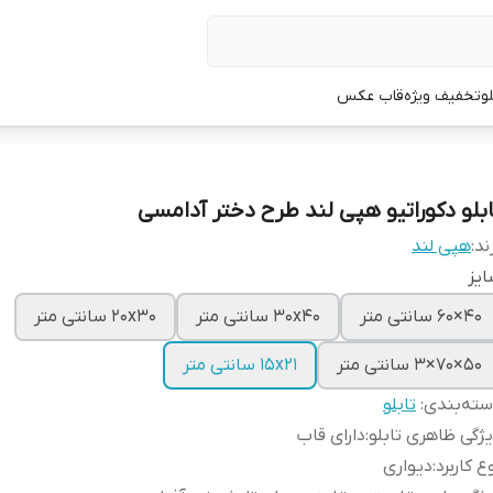
لو
تخفیف ویژه
قاب عکس
ابلو دکوراتیو هپی لند طرح دختر آدامسی
ند:
هپی لند
یز
40×60 سانتی متر
30x40 سانتی متر
20x30 سانتی متر
50×70×3 سانتی متر
15x21 سانتی متر
ته‌بندی
:
تابلو
ژگی ظاهری تابلو
:
دارای قاب
ع کاربرد
:
دیواری