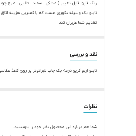
رنگ قابها قابل تغییر ( مشکی ـ سفید ـ طلایی ـ طرح چو
تابلو یک وسیله دکوری هست که با کمترین هزینه اتاق خ
تقدیم شما عزیزان کند
تابلو های فوق با چاپ روی کاغذ فوجی فیلم ( سیلک عکا
اریو از نوع بهترین جنس قاب میباشد
نقد و بررسی
تابلو اریو کریو درجه یک چاپ لابراتوتر بر روی کاغذ عکا
نظرات
شما هم درباره این محصول نظر خود را بنویسید.