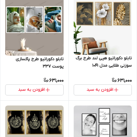
تابلو دکوراتیو هپی لند طرح برگ
تابلو دکوراتیو طرح پاکسازی
سوزنی طلایی مدل 1041
پوست 337
631,000
631,000
افزودن به سبد
افزودن به سبد