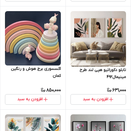
اکسسوری برج هوش و رنگین
تابلو دکوراتیو هپی لند طرح
کمان
مینیمال492
850,000
631,000
افزودن به سبد
افزودن به سبد