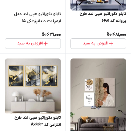
تابلو دکوراتیو هپی لند طرح
تابلو دکوراتیو هپی لند مدل
پروانه کد 6481
ایمپلنت دندانپزشکی 15
631,000
481,000
افزودن به سبد
افزودن به سبد
تابلو دکوراتیو هپی لند طرح
انتزاعی کد A64143