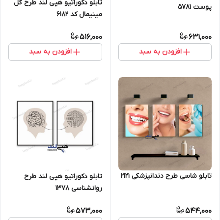
تابلو دکوراتیو هپی لند طرح گل
پوست 5781
مینیمال کد 6182
516,000
631,000
افزودن به سبد
افزودن به سبد
تابلو شاسی طرح دندانپزشکی 2121
تابلو دکوراتیو هپی لند طرح
روانشناسی 1378
573,000
544,000