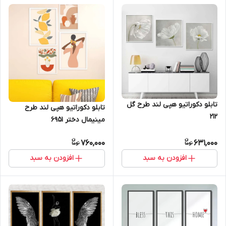
تابلو دکوراتیو هپی لند طرح گل
تابلو دکوراتیو هپی لند طرح
212
مینیمال دختر 6951
760,000
631,000
افزودن به سبد
افزودن به سبد