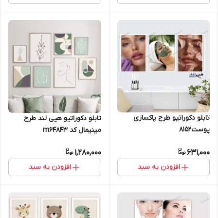
تابلو دکوراتیو طرح پاکسازی
تابلو دکوراتیو هپی لند طرح
پوست8152
مینیمال کد m64843
1,280,000
631,000
افزودن به سبد
افزودن به سبد