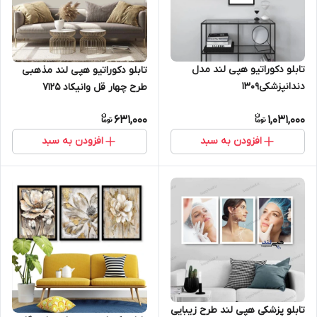
تابلو دکوراتیو هپی لند مدل
تابلو دکوراتیو هپی لند مذهبی
دندانپزشکی1309
طرح چهار قل وانیکاد 7125
631,000
1,031,000
افزودن به سبد
افزودن به سبد
تابلو پزشکی هپی لند طرح زیبایی