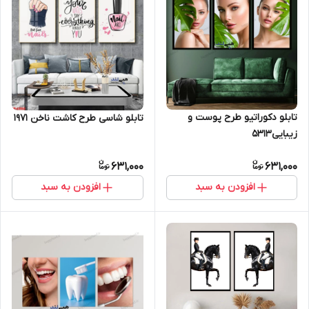
تابلو دکوراتیو طرح پوست و
تابلو شاسی طرح کاشت ناخن 1971
زیبایی5313
631,000
631,000
افزودن به سبد
افزودن به سبد