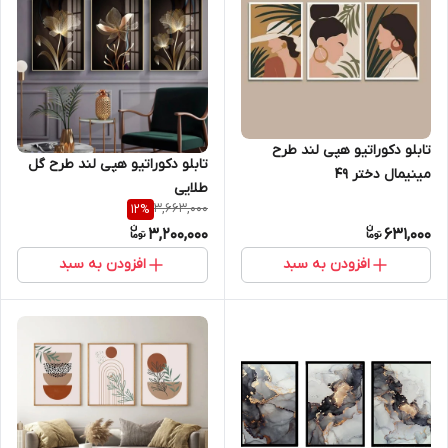
تابلو دکوراتیو هپی لند طرح
تابلو دکوراتیو هپی لند طرح گل
مینیمال دختر 49
طلایی
3,663,000
12
%
3,200,000
631,000
افزودن به سبد
افزودن به سبد