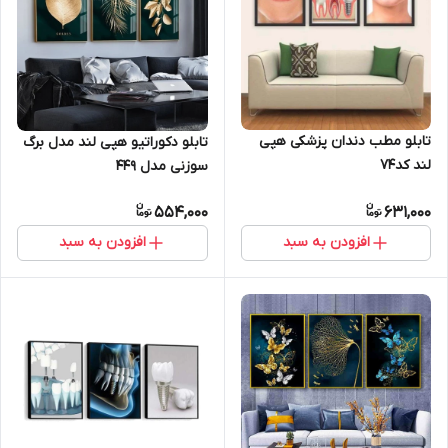
تابلو مطب دندان پزشکی هپی
تابلو دکوراتیو هپی لند مدل برگ
لند کد74
سوزنی مدل 449
554,000
631,000
افزودن به سبد
افزودن به سبد