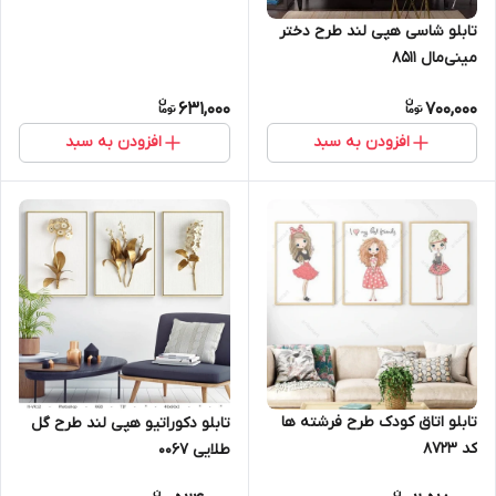
تابلو شاسی هپی لند طرح دختر
مینی‌مال 8511
631,000
700,000
افزودن به سبد
افزودن به سبد
تابلو اتاق کودک طرح فرشته ها
تابلو دکوراتیو هپی لند طرح گل
کد 8723
طلایی 0067