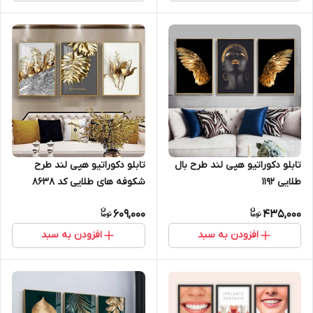
تابلو دکوراتیو هپی لند طرح
تابلو دکوراتیو هپی لند طرح بال
شکوفه های طلایی کد 8638
طلایی 1192
609,000
435,000
افزودن به سبد
افزودن به سبد