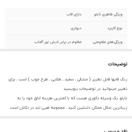
ویژگی ظاهری تابلو
دارای قاب
نوع کاربرد
دیواری
ویژگی‌های مقاومتی
مقاوم در برابر تابش نور آفتاب
جنس
پی وی سی
توضیحات
رنگ قابها قابل تغییر ( مشکی ـ سفید ـ طلایی ـ طرح چوب ) است ، برای
تغییر میتوانید در توضیحات بنویسید
تابلو یک وسیله دکوری هست که با کمترین هزینه اتاق خود را به
زیباترین شکل ممکن دلنشین کنید . مجموعه هپی لند در تلاش است
که با بالاترین کیفیت و مناسب ترین قیمت تابلو ها را تقدیم شما عزیزان
کند
نقد و بررسی