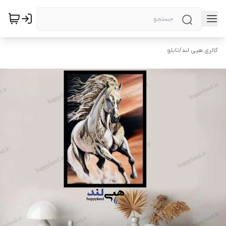
گالری هپی لند
/
تابلو