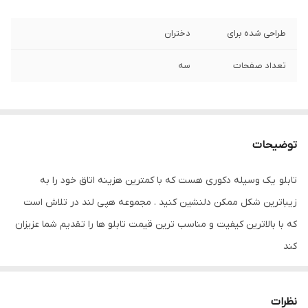
طراحی شده برای
دختران
تعداد صفحات
سه
توضیحات
تابلو یک وسیله دکوری هست که با کمترین هزینه اتاق خود را به
زیباترین شکل ممکن دلنشین کنید . مجموعه هپی لند در تلاش است
که با بالاترین کیفیت و مناسب ترین قیمت تابلو ها را تقدیم شما عزیزان
کند
تابلو های فوق با چاپ روی کاغذ فوجی فیلم ( سیلک عکاسی ) با بروزترین
دستگاه ها انجام میشود و در برابر نور خورشید مقاوم بوده و به مرور
نظرات