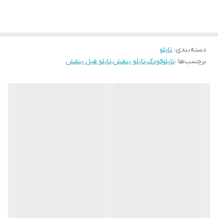
زمان رنگ ان تغییر نمیکند
جنس قاب ها pvc و عرض قابها دوسانت و همراه با شیشه و بست اویز
میباشد
دسته‌بندی
:
تابلو
برچسب‌ها :
تابلوکودک
،
تابلو بنفش
،
تابلو فیل بنفش