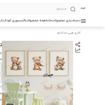
دسته‌بندی محصولات
خانه
همه محصولات
اکسسوری کودک
تاب
گالری هپی لند
/
تابلو
ت
بر
سا
دس
بر
طر