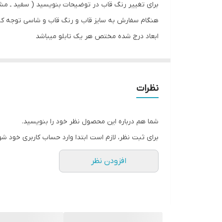
برای تغییر رنگ قاب در توضیحات بنویسید ( سفید ـ مش
هنگام سفارش به سایز قاب و رنگ قاب و شاسی توجه کن
ابعاد درج شده مختص هر یک تابلو میباشد
تابلو یک وسیله دکوری هست که با کمترین هزینه اتاق خ
تقدیم شما عزیزان کند
تابلو های فوق با چاپ روی کاغذ فوجی فیلم ( سیلک عکاسی
نظرات
جنس قاب ها pvc و همراه با شیشه و بست اویز میباشد
جنس شاسی ام دی اف هست عکس روی چوب چسبیده م
شما هم درباره این محصول نظر خود را بنویسید.
برای ثبت نظر، لازم است ابتدا وارد حساب کاربری خود شو
افزودن نظر