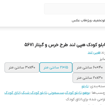
لو
تخفیف ویژه
قاب عکس
ابلو کودک هپی لند طرح خرس و گیتار 5671
ند:
هپی لند
یز
40×60 سانتی متر
15×21 سانتی متر
30x40 سانتی متر
20x30 سانتی متر
ته‌بندی
:
تابلو
چسب‌ها :
بوهو
،
تابلو کودک
،
سیسمونی
،
تابلو کودک شیک
،
اتاق کودک
احی شده برای
:
اتاق کودک