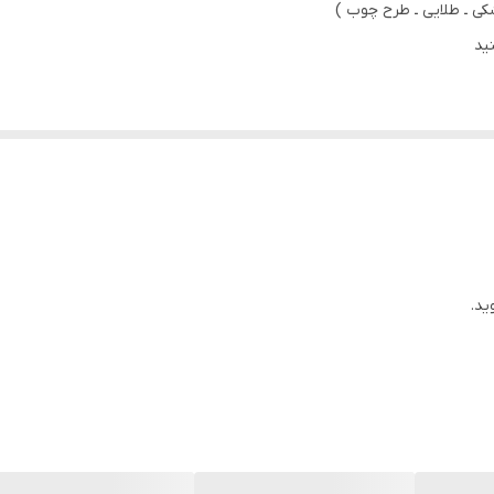
کی ـ طلایی ـ طرح چوب )
ید
ود را به زیباترین شکل ممکن دلنشین کنید . مجموعه هپی لند در تلاش است که
 ) با بروزترین دستگاه ها انجام میشود و در برابر نور خورشید مقاوم بوده و 
یشود و شیشه ندارد
ید.