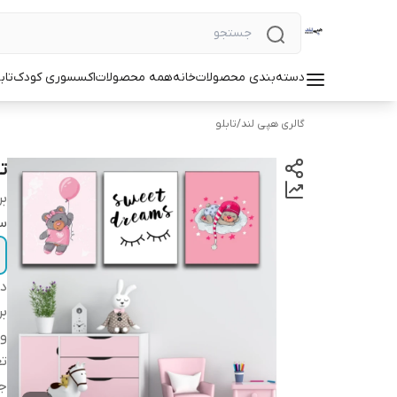
دسته‌بندی محصولات
خانه
همه محصولات
اکسسوری کودک
تاب
گالری هپی لند
/
تابلو
ت
بر
سا
دس
بر
وی
تع
ج