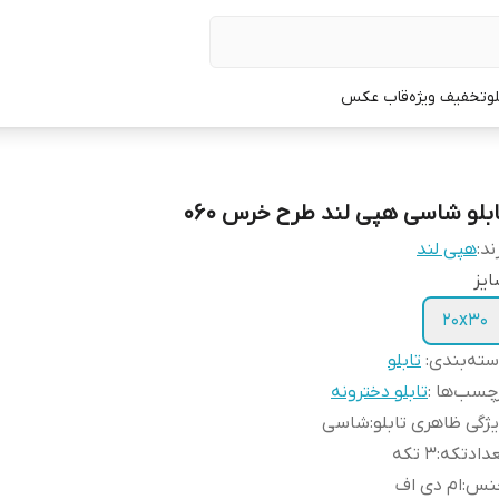
لو
تخفیف ویژه
قاب عکس
ابلو شاسی هپی لند طرح خرس 060
ند:
هپی لند
یز
20x30
ته‌بندی
:
تابلو
چسب‌ها :
تابلو دخترونه
ژگی ظاهری تابلو
:
شاسی
دادتکه
:
3 تکه
نس
:
ام دی اف