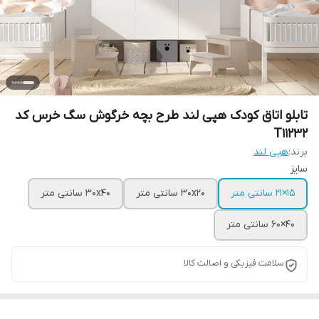
تابلو اتاق کودک هپی لند طرح بچه خرگوش سگ خرس کد
T11232
برند:
هپی لند
سایز
15×21 سانتی متر
30x20 سانتی متر
30x40 سانتی متر
40×60 سانتی متر
سلامت فیزیکی و اصالت کالا