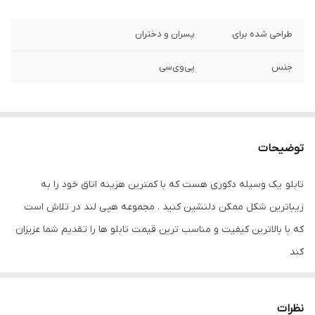
طراحی شده برای
پسران و دختران
جنس
پی‌وی‌سی
توضیحات
تابلو یک وسیله دکوری هست که با کمترین هزینه اتاق خود را به
زیباترین شکل ممکن دلنشین کنید . مجموعه هپی لند در تلاش است
که با بالاترین کیفیت و مناسب ترین قیمت تابلو ها را تقدیم شما عزیزان
کند
تابلو های فوق با چاپ روی کاغذ فوجی فیلم ( سیلک عکاسی ) با بروزترین
دستگاه ها انجام میشود و در برابر نور خورشید مقاوم بوده و به مرور
نظرات