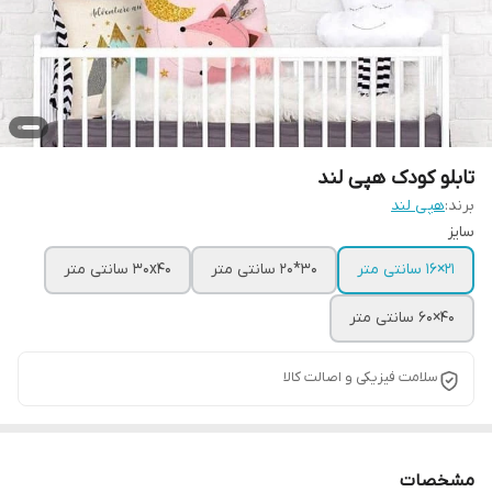
تابلو کودک هپی لند
برند:
هپی لند
سایز
21×16 سانتی متر
30*20 سانتی متر
30x40 سانتی متر
40×60 سانتی متر
سلامت فیزیکی و اصالت کالا
مشخصات