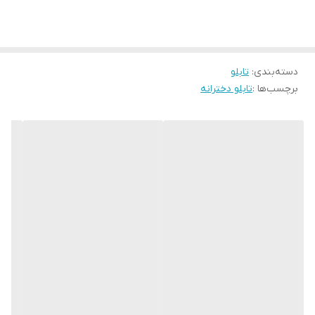
زمان رنگ ان تغییر نمیکند
جنس قاب ها pvc و همراه با شیشه و بست اویز میباشد
دسته‌بندی
:
تابلو
برچسب‌ها :
تابلو دخترانه