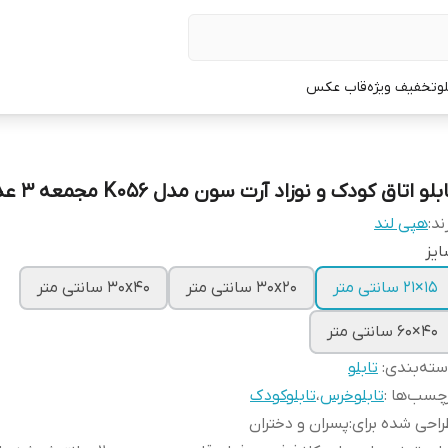
لو
تخفیف ویژه
قاب عکس
بلو اتاق کودک و نوزاد آرت سون مدل K056 مجمعه 3 عددی
ند:
هپی لند
یز
15×21 سانتی متر
30x20 سانتی متر
30x40 سانتی متر
40×60 سانتی متر
ته‌بندی
:
تابلو
چسب‌ها :
تابلوخرس
،
تابلوکودک
احی شده برای
:
پسران و دختران