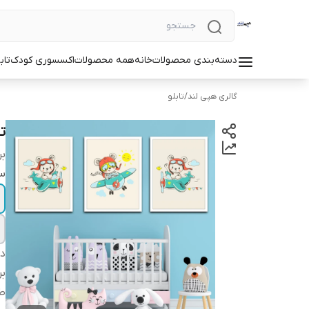
دسته‌بندی محصولات
خانه
همه محصولات
اکسسوری کودک
تاب
گالری هپی لند
/
تابلو
تا
بر
سا
دس
بر
طر