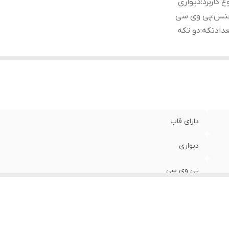
ع کاربرد
:
دیواری
نس
:
پی وی سی
دادتکه
:
دو تکه
دارای قاب
دیواری
پی وی سی
دو تکه