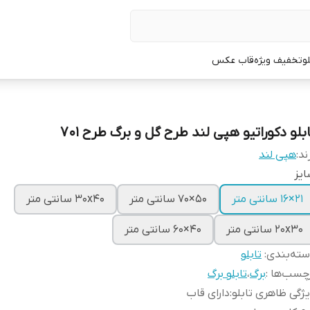
لو
تخفیف ویژه
قاب عکس
بلو دکوراتیو هپی لند طرح گل و برگ طرح 701
ند:
هپی لند
یز
21×16 سانتی متر
50×70 سانتی متر
30x40 سانتی متر
20x30 سانتی متر
40×60 سانتی متر
ته‌بندی
:
تابلو
چسب‌ها :
برگ
،
تابلو برگ
ژگی ظاهری تابلو
:
دارای قاب