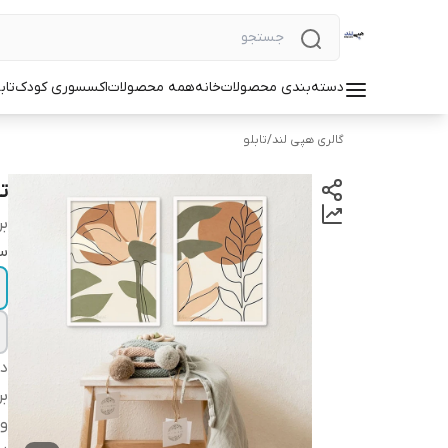
دسته‌بندی محصولات
خانه
همه محصولات
اکسسوری کودک
تاب
گالری هپی لند
/
تابلو
تا
بر
سا
دس
بر
وی