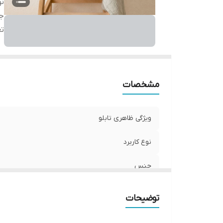
نو
ج
تع
مشخصات
ویژگی ظاهری تابلو
نوع کاربرد
جنس
تعدادتکه
توضیحات