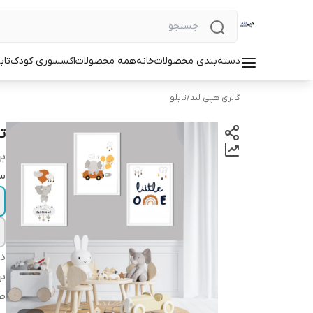
دسته‌بندی محصولات
خانه
همه محصولات
اکسسوری کودک
تاب
گالری هپی لند
/
تابلو
ت
بر
سا
دس
بر
طر