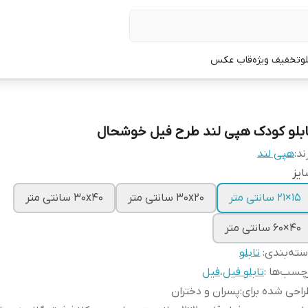
لو
تخفیف ویژه
قاب عکس
ابلو کودک هپی لند طرح فیل خوشحال
ند:
هپی لند
یز
15×21 سانتی متر
30x20 سانتی متر
30x40 سانتی متر
40×60 سانتی متر
ته‌بندی
:
تابلو
چسب‌ها :
تابلو فیل
،
فیل
احی شده برای
:
پسران و دختران