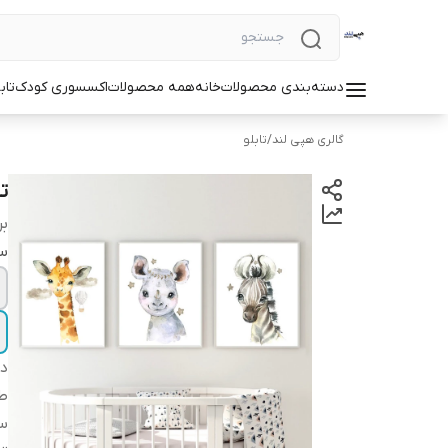
دسته‌بندی محصولات
خانه
همه محصولات
اکسسوری کودک
تاب
گالری هپی لند
/
تابلو
تا
بر
سا
دس
طر
سا