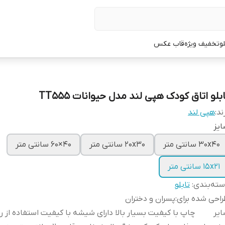
لو
تخفیف ویژه
قاب عکس
بلو اتاق کودک هپی لند مدل حیوانات TT555
ند:
هپی لند
یز
30x40 سانتی متر
20x30 سانتی متر
40×60 سانتی متر
15x21 سانتی متر
ته‌بندی
:
تابلو
احی شده برای
:
پسران و دختران
یر
چاپ با کیفیت بسیار بالا دارای شیشه با کیفیت استفاده از 