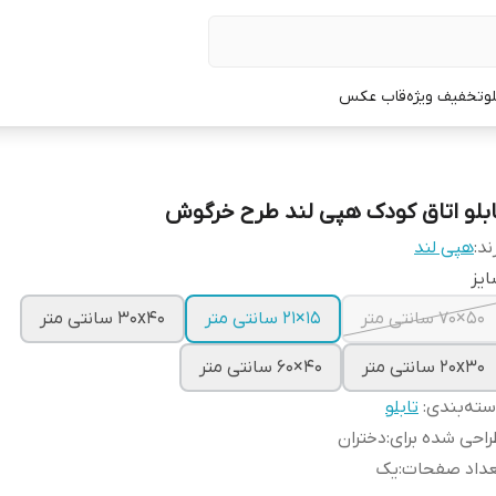
لو
تخفیف ویژه
قاب عکس
ابلو اتاق کودک هپی لند طرح خرگوش
ند:
هپی لند
یز
50×70 سانتی متر
15×21 سانتی متر
30x40 سانتی متر
20x30 سانتی متر
40×60 سانتی متر
ته‌بندی
:
تابلو
احی شده برای
:
دختران
عداد صفحات
:
یک