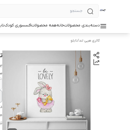
دسته‌بندی محصولات
خانه
همه محصولات
اکسسوری کودک
تاب
گالری هپی لند
/
تابلو
ت
بر
سا
دس
طر
ت