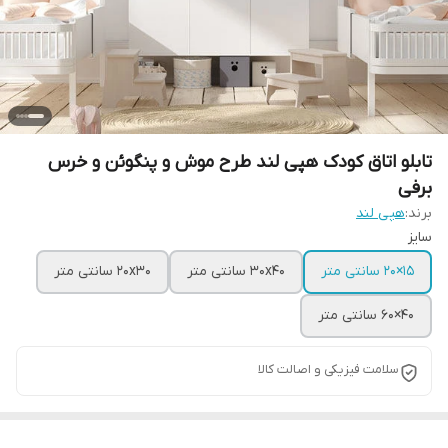
تابلو اتاق کودک هپی لند طرح موش و پنگوئن و خرس
برفی
برند:
هپی لند
سایز
15×20 سانتی متر
30x40 سانتی متر
20x30 سانتی متر
40×60 سانتی متر
سلامت فیزیکی و اصالت کالا