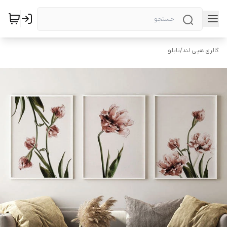
گالری هپی لند
/
تابلو