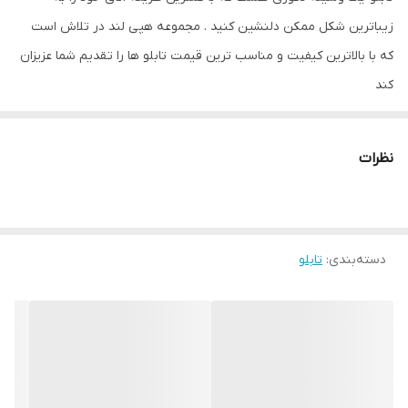
زیباترین شکل ممکن دلنشین کنید . مجموعه هپی لند در تلاش است
که با بالاترین کیفیت و مناسب ترین قیمت تابلو ها را تقدیم شما عزیزان
کند
تابلو های فوق با چاپ روی کاغذ فوجی فیلم ( سیلک عکاسی ) با بروزترین
دستگاه ها انجام میشود و در برابر نور خورشید مقاوم بوده و به مرور
نظرات
زمان رنگ ان تغییر نمیکند
دسته‌بندی
:
تابلو