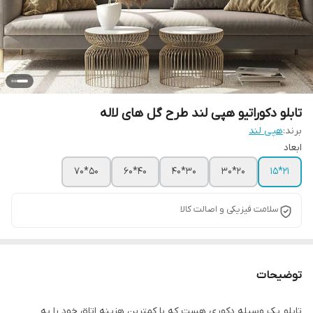
تابلو دکوراتیو هپی لند طرح گل های لاله
برند:
هپی لند
ابعاد
50*70
40*60
30*40
20*30
۲۱*15
سلامت فیزیکی و اصالت کالا
توضیحات
تابلو یک وسیله دکوری هست که با کمترین هزینه اتاق خود را به