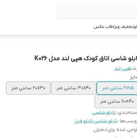
لو
تخفیف ویژه
قاب عکس
ابلو شاسی اتاق کودک هپی لند مدل K026
ند:
هپی لند
یز
15×21 سانتی متر
30x40 سانتی متر
20x30 سانتی متر
40×60 سانتی متر
ته‌بندی
:
تابلو شاسی
چسب‌ها :
تابلو شاسی
،
تابلو فیل
احی شده برای
:
دختران