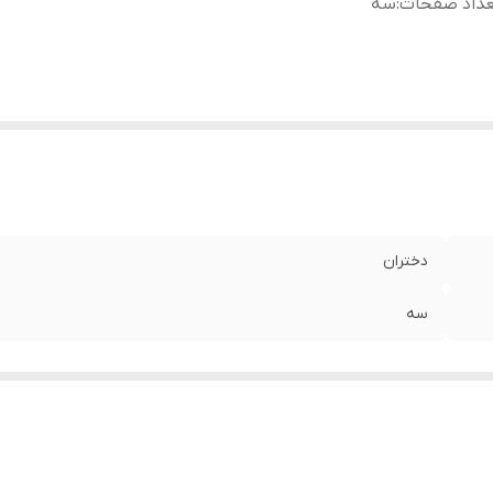
عداد صفحات
:
سه
دختران
سه