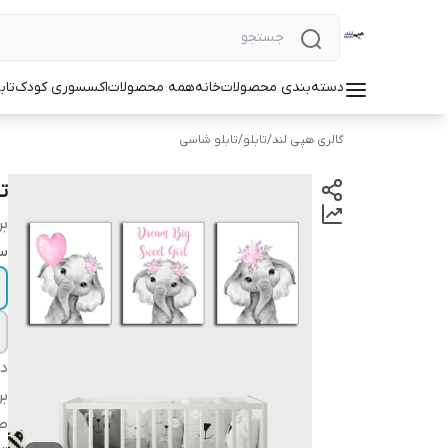
دسته‌بندی محصولات
خانه
همه محصولات
اکسسوری کودک
تاب
گالری هپی لند
/
تابلو
/
تابلو شاسی
ت
بر
سا
دس
بر
طر