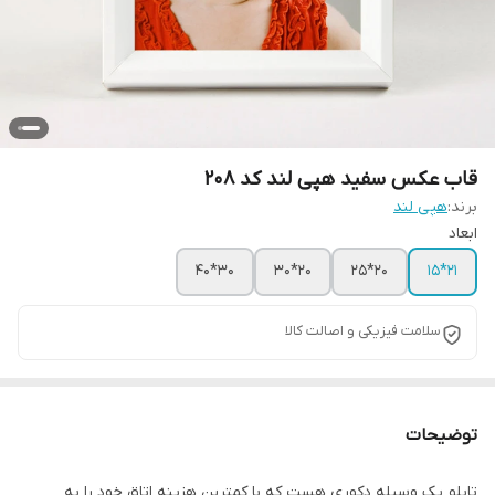
قاب عکس سفید هپی لند کد 208
برند:
هپی لند
ابعاد
30*40
20*30
20*25
21*15
سلامت فیزیکی و اصالت کالا
توضیحات
تابلو یک وسیله دکوری هست که با کمترین هزینه اتاق خود را به