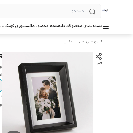
دسته‌بندی محصولات
خانه
همه محصولات
اکسسوری کودک
تاب
گالری هپی لند
/
قاب عکس
قا
بر
اب
دس
بر