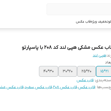
لو
تخفیف ویژه
قاب عکس
ب عکس مشکی هپی لند کد 208 با پاسپارتو
ند:
هپی لند
عاد
30*40
20*30
20*25
21*15
ته‌بندی
:
قاب عکس
چسب‌ها :
قاب عکس
،
قاب عکس ۲۰۸
،
قاب عکس سفید
،
قاب عکس مش