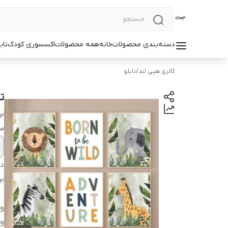
دسته‌بندی محصولات
خانه
همه محصولات
اکسسوری کودک
تاب
گالری هپی لند
/
تابلو
ت
بر
سا
دس
بر
وی
وی