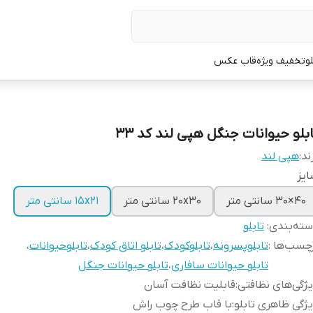
لو
تخفیف ویژه
قاب عکس
ابلو حیوانات جنگل هپی لند کد 33
ند:
هپی لند
یز
40×30 سانتی متر
20x30 سانتی متر
15x21 سانتی متر
ته‌بندی
:
تابلو
چسب‌ها :
تابلوپسرونه
،
تابلوکودک
،
تابلو اتاق کودک
،
تابلوحیوانات
،
تابلو حیوانات سافاری
،
تابلو حیوانات جنگل
ژگی‌های نظافتی
:
قابلیت نظافت آسان
ژگی ظاهری تابلو
:
با قاب طرح چوب راش