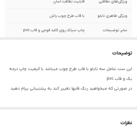
ویژگی‌های نظافتی
قابلیت نظافت آسان
ویژگی ظاهری تابلو
با قاب طرح چوب راش
سایر توضیحات
چاپ سیلک روی کاغذ فوجی و قاب pvc
زمان ارسال
بین 3 تا 7 روز
توضیحات
ویژگی‌های مقاومتی
مقاوم در برابر تابش نور آفتاب
این ست شامل سه تابلو با قاب طرح چوب میباشد با کیفیت چاپ درجه
نوع کاربرد
دیواری
یک و قاب pvc
در صورتی که میخواهید رنگ قابها تغییر کند به پشتیبانی پیام دهید
نظرات