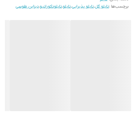
برچسب‌ها :
تابلو گل
،
تابلو پذیرایی
،
تابلو
،
تابلودکوراتیو
،
دیزاین طوسی