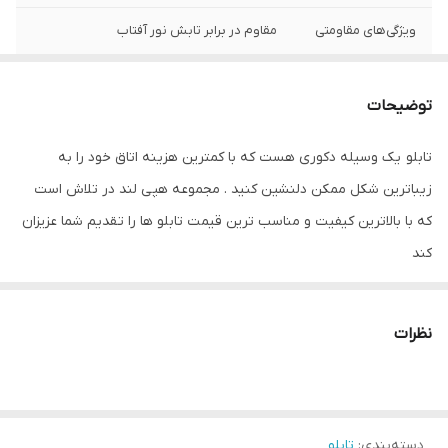
ویژگی‌های مقاومتی
مقاوم در برابر تابش نور آفتاب
رنگ قاب
طلایی
توضیحات
نوع کاربرد
دیواری
تابلو یک وسیله دکوری هست که با کمترین هزینه اتاق خود را به
جنس
پی وی سی
زیباترین شکل ممکن دلنشین کنید . مجموعه هپی لند در تلاش است
تعدادتکه
سه تکه
که با بالاترین کیفیت و مناسب ترین قیمت تابلو ها را تقدیم شما عزیزان
کند
تابلو های فوق با چاپ روی کاغذ فوجی فیلم ( سیلک عکاسی ) با بروزترین
دستگاه ها انجام میشود و در برابر نور خورشید مقاوم بوده و به مرور
نظرات
زمان رنگ ان تغییر نمیکند وجنس قاب شمش اریو از نوع بهترین جنس
قاب میباشد
رنگ قابها قابل تغییر است و میتوانید برای تغییر آن به پشتیبانی تماس
بگیرید
دسته‌بندی
:
تابلو