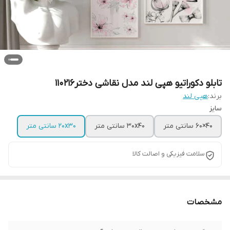
تابلو دکوراتیو هپی لند مدل نقاشی دختر110216
برند:
هپی لند
سایز
40×60 سانتی متر
30x40 سانتی متر
20x30 سانتی متر
سلامت فیزیکی و اصالت کالا
مشخصات