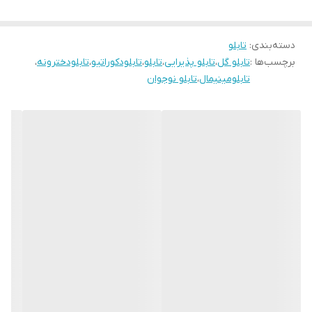
قاب میباشد
رنگ قابها قابل تغییر است و میتوانید برای تغییر آن به پشتیبانی تماس
بگیرید
دسته‌بندی
:
تابلو
برچسب‌ها :
تابلو گل
،
تابلو پذیرایی
،
تابلو
،
تابلودکوراتیو
،
تابلودخترونه
،
تابلومینیمال
،
تابلو نوجوان