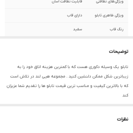
ویژگی‌های نظافتی
قابلیت نظافت آسان
ویژگی ظاهری تابلو
دارای قاب
رنگ قاب
سفید
ویژگی‌های مقاومتی
مقاوم در برابر تابش نور آفتاب
توضیحات
نوع کاربرد
دیواری
تابلو یک وسیله دکوری هست که با کمترین هزینه اتاق خود را به
جنس
پی وی سی
زیباترین شکل ممکن دلنشین کنید . مجموعه هپی لند در تلاش است
تعدادتکه
سه تکه
که با بالاترین کیفیت و مناسب ترین قیمت تابلو ها را تقدیم شما عزیزان
کند
تابلو های فوق با چاپ روی کاغذ فوجی فیلم ( سیلک عکاسی ) با بروزترین
دستگاه ها انجام میشود و در برابر نور خورشید مقاوم بوده و به مرور
نظرات
زمان رنگ ان تغییر نمیکند وجنس قاب شمش اریو از نوع بهترین جنس