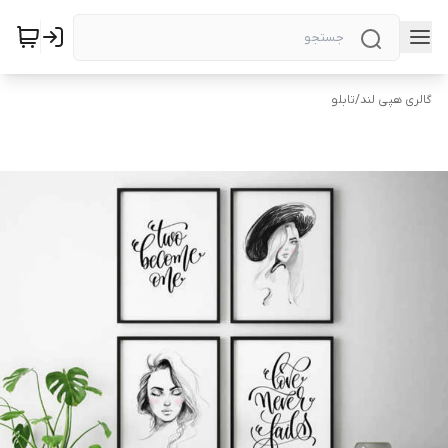
گالری هپی لند
/
تابلو