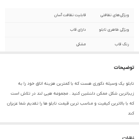
ویژگی‌های نظافتی
قابلیت نظافت آسان
ویژگی ظاهری تابلو
دارای قاب
رنگ قاب
مشکی
ویژگی‌های مقاومتی
مقاوم در برابر تابش نور آفتاب
توضیحات
نوع کاربرد
دیواری
تابلو یک وسیله دکوری هست که با کمترین هزینه اتاق خود را به
جنس
پی وی سی
زیباترین شکل ممکن دلنشین کنید . مجموعه هپی لند در تلاش است
تعدادتکه
سه تکه
که با بالاترین کیفیت و مناسب ترین قیمت تابلو ها را تقدیم شما عزیزان
کند
تابلو های فوق با چاپ روی کاغذ فوجی فیلم ( سیلک عکاسی ) با بروزترین
دستگاه ها انجام میشود و در برابر نور خورشید مقاوم بوده و به مرور
نظرات