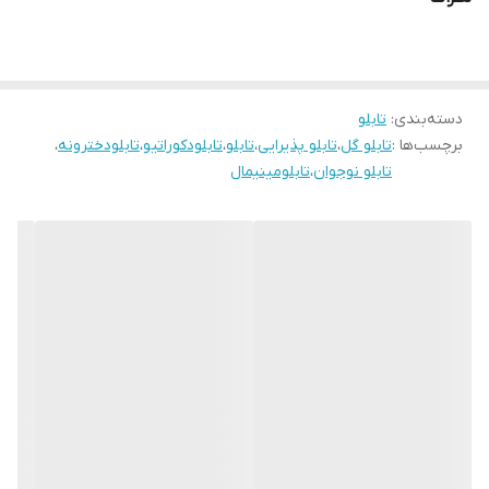
زمان رنگ ان تغییر نمیکند وجنس قاب شمش اریو از نوع بهترین جنس
قاب میباشد
رنگ قابها قابل تغییر است و میتوانید برای تغییر آن به پشتیبانی تماس
بگیرید
دسته‌بندی
:
تابلو
برچسب‌ها :
تابلو گل
،
تابلو پذیرایی
،
تابلو
،
تابلودکوراتیو
،
تابلودخترونه
،
تابلو نوجوان
،
تابلومینیمال