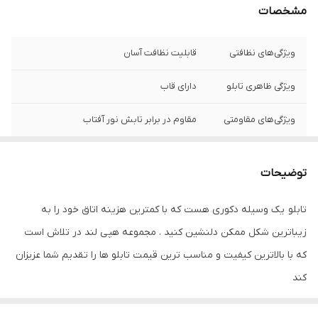
مشخصات
ویژگی‌های نظافتی
قابلیت نظافت آسان
ویژگی ظاهری تابلو
دارای قاب
ویژگی‌های مقاومتی
مقاوم در برابر تابش نور آفتاب
نوع کاربرد
دیواری
توضیحات
جنس
پی وی سی
تابلو یک وسیله دکوری هست که با کمترین هزینه اتاق خود را به
زیباترین شکل ممکن دلنشین کنید . مجموعه هپی لند در تلاش است
که با بالاترین کیفیت و مناسب ترین قیمت تابلو ها را تقدیم شما عزیزان
کند
تابلو های فوق با چاپ روی کاغذ فوجی فیلم ( سیلک عکاسی ) با بروزترین