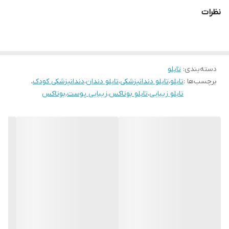
دستگاه ها انجام میشود و در برابر نور خورشید مقاوم بوده و به مرور
نظرات
زمان رنگ ان تغییر نمیکند وجنس قاب شمش اریو از نوع بهترین جنس
قاب میباشد
رنگ قابها قابل تغییر است و میتوانید برای تغییر آن به پشتیبانی تماس
بگیرید
دسته‌بندی
:
تابلو
برچسب‌ها :
تابلو
،
تابلو دندانپزشکی
،
تابلو دندان
،
دندانپزشکی کودک
،
تابلو زیبایی
،
تابلو بوتاکس
،
زیبایی پوست
،
بوتاکس