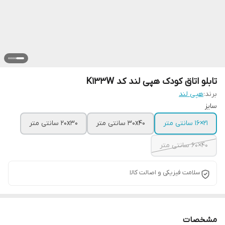
تابلو اتاق کودک هپی لند کد K133W
برند:
هپی لند
سایز
21×16 سانتی متر
30x40 سانتی متر
20x30 سانتی متر
40×60 سانتی متر
سلامت فیزیکی و اصالت کالا
مشخصات