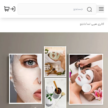
گالری هپی لند
/
تابلو