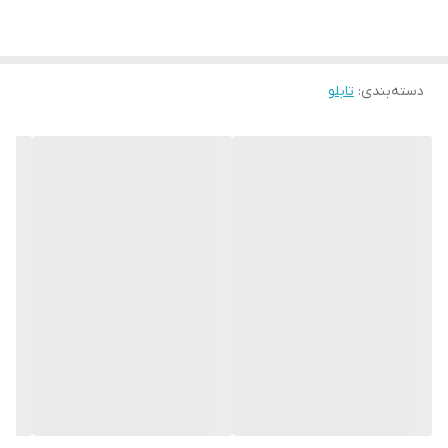
قاب میباشد
رنگ قابها قابل تغییر است و میتوانید برای تغییر آن به پشتیبانی تماس
بگیرید
دسته‌بندی
:
تابلو