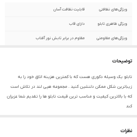
ویژگی‌های نظافتی
قابلیت نظافت آسان
ویژگی ظاهری تابلو
دارای قاب
ویژگی‌های مقاومتی
مقاوم در برابر تابش نور آفتاب
نوع کاربرد
دیواری
توضیحات
جنس
پی وی سی
تابلو یک وسیله دکوری هست که با کمترین هزینه اتاق خود را به
زیباترین شکل ممکن دلنشین کنید . مجموعه هپی لند در تلاش است
که با بالاترین کیفیت و مناسب ترین قیمت تابلو ها را تقدیم شما عزیزان
کند
تابلو های فوق با چاپ روی کاغذ فوجی فیلم ( سیلک عکاسی ) با بروزترین
دستگاه ها انجام میشود و در برابر نور خورشید مقاوم بوده و به مرور
نظرات
زمان رنگ ان تغییر نمیکند وجنس قاب شمش اریو از نوع بهترین جنس