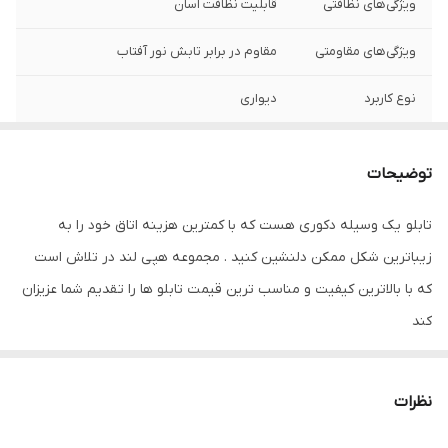
ویژگی‌های نظافتی
قابلیت نظافت آسان
ویژگی‌های مقاومتی
مقاوم در برابر تابش نور آفتاب
نوع کاربرد
دیواری
جنس
ام دی اف
توضیحات
تعدادتکه
سه تکه
تابلو یک وسیله دکوری هست که با کمترین هزینه اتاق خود را به
زیباترین شکل ممکن دلنشین کنید . مجموعه هپی لند در تلاش است
که با بالاترین کیفیت و مناسب ترین قیمت تابلو ها را تقدیم شما عزیزان
کند
تابلو های فوق با چاپ روی کاغذ فوجی فیلم ( سیلک عکاسی ) با بروزترین
دستگاه ها انجام میشود و در برابر نور خورشید مقاوم بوده و به مرور
نظرات
زمان رنگ ان تغییر نمیکند وجنس قاب شمش اریو از نوع بهترین جنس