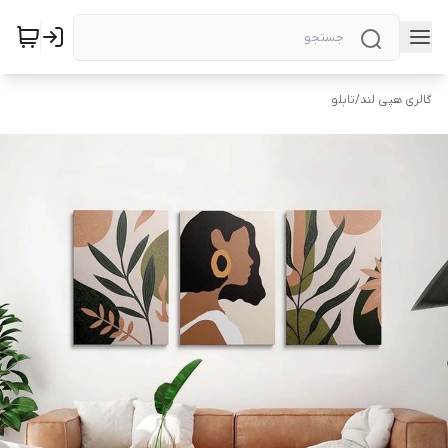
گالری هپی لند
/
تابلو