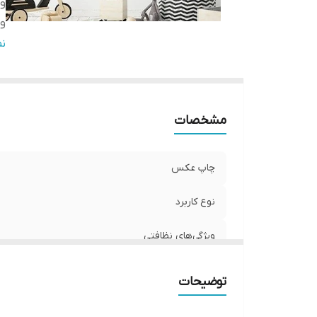
وی
وی
تع
ن
وی
ج
مشخصات
چاپ عکس
نوع کاربرد
ویژگی‌های نظافتی
ویژگی ظاهری تابلو
توضیحات
تعدادتکه