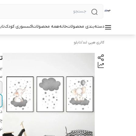
دسته‌بندی محصولات
خانه
همه محصولات
اکسسوری کودک
تاب
گالری هپی لند
/
تابلو
تا
بر
سا
دس
چ
نو