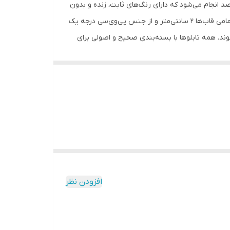
تابلوها با فرآیند چاپ شیمیایی لابراتوار، با بالاترین کيفيت ممکن و عمق رنگ 32 بیتی بر روی کاغذ سيلک با تراکم نقره 90 درصد انجام می‌شود که دارای رنگ‌های ثابت، زنده و بدون
تغيير با گذشت زمان هستند. این پوسترها مقاوم در برابر نور آفتاب، خط و خش، اثر انگشت و حتی قابل شستشو می‌باشند. ضخامت تمامی قاب‌ها 2 سانتی‌متر و از جنس پی‌وی‌سی درجه یک
 برای تابلو) ارائه می‌شوند. همه تابلوها با بسته‌بندی صحیح و اصولی برای
افزودن نظر