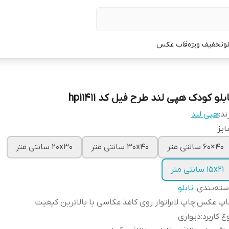
لو
تخفیف ویژه
قاب عکس
بلو کودک هپی لند طرح فیل کد hp11411
ند:
هپی لند
یز
40×60 سانتی متر
30x40 سانتی متر
20x30 سانتی متر
15x21 سانتی متر
ته‌بندی
:
تابلو
اپ عکس
:
چاپ لابراتوار روی کاغذ عکاسی با بالاترین کیفیت
ع کاربرد
:
دیواری