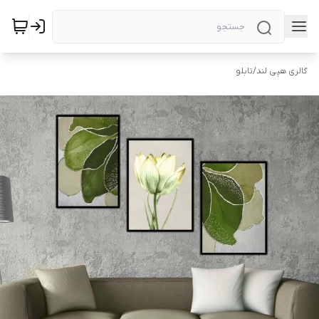
گالری هپی لند
/
تابلو