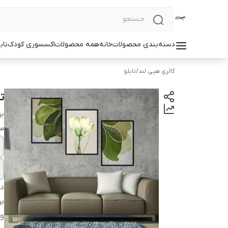
دسته‌بندی محصولات
خانه
همه محصولات
اکسسوری کودک
تاب
گالری هپی لند
/
تابلو
تا
بر
سا
دس
بر
وی