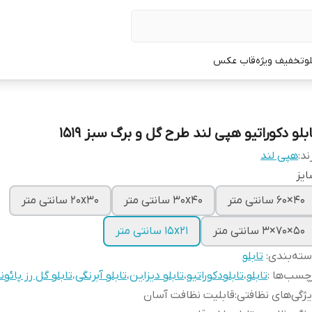
لو
تخفیف ویژه
قاب عکس
بلو دکوراتیو هپی لند طرح گل و برگ سبز 1519
ند:
هپی لند
یز
40×60 سانتی متر
30x40 سانتی متر
20x30 سانتی متر
50×70×3 سانتی متر
15x21 سانتی متر
ته‌بندی
:
تابلو
چسب‌ها :
تابلو
،
تابلودکوراتیو
،
تابلو دیزاین
،
تابلو آبرنگی
،
تابلو گل رز پائون
ژگی‌های نظافتی
:
قابلیت نظافت آسان