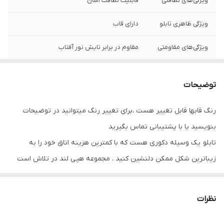
ویژگی‌های نظافتی
قابلیت نظافت آسان
ویژگی ظاهری تابلو
دارای قاب
ویژگی‌های مقاومتی
مقاوم در برابر تابش نور آفتاب
نوع کاربرد
دیواری
توضیحات
جنس
پی وی سی
رنگ قابها قابل تغییر هست ،برای تغییر رنگ میتوانید در توضیحات
تعدادتکه
سه تکه
بنویسید یا با پشتیبانی تماس بگیرید
تابلو یک وسیله دکوری هست که با کمترین هزینه اتاق خود را به
زیباترین شکل ممکن دلنشین کنید . مجموعه هپی لند در تلاش است
که با بالاترین کیفیت و مناسب ترین قیمت تابلو ها را تقدیم شما عزیزان
کند
نظرات
تابلو های فوق با چاپ روی کاغذ فوجی فیلم ( سیلک عکاسی ) با بروزترین
دستگاه ها انجام میشود و در برابر نور خورشید مقاوم بوده و به مرور