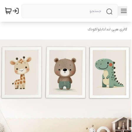
گالری هپی لند
/
تابلو
/
کودک